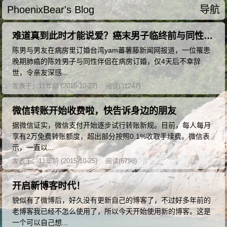
PhoenixBear's Blog
导航
难道真到此时才能说爱？癌末男子临终前与同性恋人订婚
陈男与男友在病房里订婚台湾yam蕃薯藤新闻网报道，一位罹患
晚期肺癌的陈姓男子与同性伴侣在病房订婚，仅4天后不幸辞
世，令亲友深感...
发表于：11年前 (2015-10-27)
阅读(31247)
微信转账开始收费啦，快告诉身边的朋友
据微信证实，微信支付开始逐步试行转账新规。目前，每人每月
享有2万免费转账额度，超出部分按照0.1%收取手续费。微信表
示，一直以...
发表于：11年前 (2015-10-25)
阅读(6798)
开启新博客时代！
貌似有了微博后，好久没有更新自己的博客了，不过好多年前的
老博客我已经不怎么使用了，所以今天开始使用新的博客。这是
一个可以自己想...