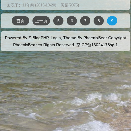
发表于：11年前 (2015-10-20)
阅读(9075)
首页
上一页
5
6
7
8
9
Powered By
Z-BlogPHP
,
Login,
Theme By
PhoenixBear
Copyright
PhoenixBear.cn Rights Reserved.
京ICP备13024178号-1