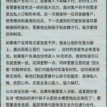
待的客户五花八门，需要看人下菜碟才行。好的性工作
者需要有变色龙一样的强大功力，面对客户的不同需求
使出私人订制的本领。这一次我接待一位异装癖客户，
使用嘲讽和羞辱的功夫，下一次遇到的可能就是喜欢蒙
眼捆绑的家伙，需要使出狗链子和皮鞭才行。每次都得
因地制宜。
如果客户显得有点紧张放不开，我会让他趴在我大腿
上，露出屁股让我打（spank），这时的态度务必疼爱有
加。如果客户充满自信地进入 M 的状态，我就知道可以
态度更狠一些，玩得更野一点。同样需要注意的是 “回头
客” 的精神状态，他们可能有时欢喜有时忧，这时候就得
察言观色，看他们到底需要什么样子的服务：是体贴入
微、抚慰心伤，还是全身心投入、猛力抽打。
公众讲话也是一样，如果你要跟某人决裂，或者跟你室
友讲 “把他妈的茶叶袋子从厨房水槽里掏出出来扔了”，都
需要语音语调、面部表情与肢体语言全方位通力合作。