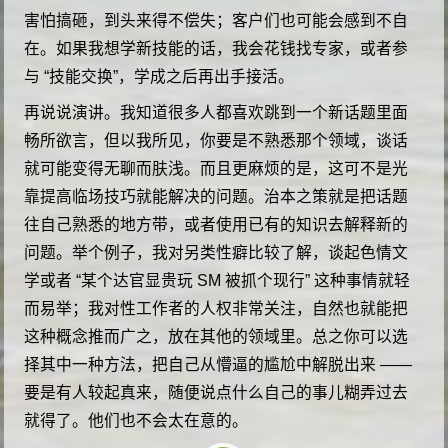
害怕搞砸，到头来得不偿失；客户们也可能会感到不自
在。如果我想学新技能的话，我会花钱找专家，或者参
与 “技能交换”，学成之后再出手接活。
再说说演讲。我知道很多人都喜欢跳到一个新话题里面
畅所欲言，但以我所见，你要是不熟悉那个领域，谈话
就可能变得无聊而肤浅。而且更麻烦的是，这可不是光
靠提高临场技巧就能解决的问题。治本之策就是把话题
往自己熟悉的地方带，或者使用已有的知识去解释新的
问题。举个例子，我对另类性癖比较了解，谈起色情文
学或者 “某个达官显贵玩 SM 被抓个现行” 这种事情就轻
而易举；我对性工作者的人权非常关注，自然也就能把
这种概念推而广之，放在其他的领域里。总之你可以选
择其中一种方法，把自己从懵逼的尴尬中解脱出来 ——
要是有人较起真来，随便说点什么自己的事儿糊弄过去
就得了。他们也不会太在意的。