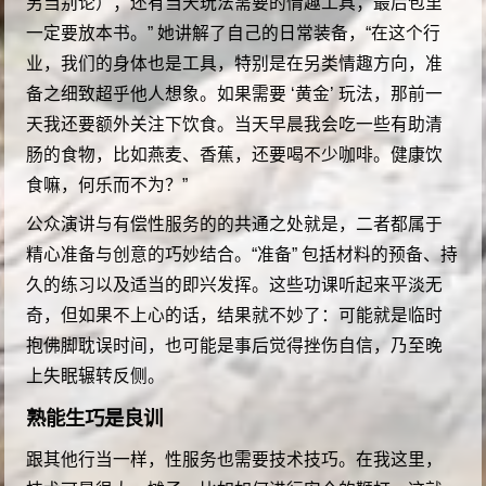
另当别论）；还有当天玩法需要的情趣工具；最后包里
一定要放本书。” 她讲解了自己的日常装备，“在这个行
业，我们的身体也是工具，特别是在另类情趣方向，准
备之细致超乎他人想象。如果需要 ‘黄金’ 玩法，那前一
天我还要额外关注下饮食。当天早晨我会吃一些有助清
肠的食物，比如燕麦、香蕉，还要喝不少咖啡。健康饮
食嘛，何乐而不为？”
公众演讲与有偿性服务的的共通之处就是，二者都属于
精心准备与创意的巧妙结合。“准备” 包括材料的预备、持
久的练习以及适当的即兴发挥。这些功课听起来平淡无
奇，但如果不上心的话，结果就不妙了：可能就是临时
抱佛脚耽误时间，也可能是事后觉得挫伤自信，乃至晚
上失眠辗转反侧。
熟能生巧是良训
跟其他行当一样，性服务也需要技术技巧。在我这里，