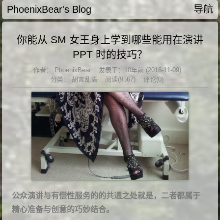
PhoenixBear's Blog
导航
你能从 SM 女王身上学到哪些能用在演讲
PPT 时的技巧？
作者：
PhoenixBear
发表于：10年前 (2016-11-09)
分类：
胡言乱语
阅读(9567)
评论(0)
公众演讲与有偿性服务的的共通之处就是，二者都属于
精心准备与创意的巧妙结合。