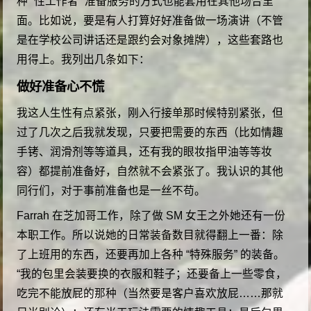
种 “性工作者” 准备服务的方式也能套用在其他场合里
面。比如说，要是有人打算好好准备做一场演讲（不管
是在学校公司讲话还是跟约会对象摊牌），这些套路也
用得上。我列出几条如下：
做好准备心不慌
我这人生性有点紧张，刚入行接单那时候特别紧张，但
过了几次之后我就发现，只要把需要的东西（比如情趣
手铐、润滑剂等等道具，还有我的眼妆指甲油等等妆
容）都提前准备好，自然就不会紧张了。我认识的其他
同行们，对于事前准备也是一丝不苟。
Farrah 在芝加哥工作，除了做 SM 女王之外她还有一份
本职工作。所以说她的日常装备数目就得翻上一番：除
了上班用的东西，还要再加上各种 “特殊服务” 的装备。
“我的包里会装要换的衣服和鞋子；还要备上一些零食，
吃完不能放屁的那种（当然要是客户喜欢放屁……那就