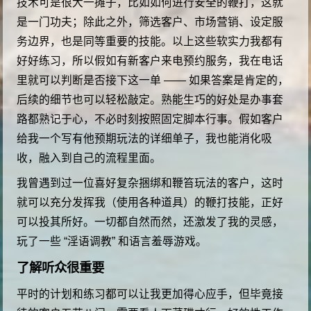
技术可是很大一摊子，比如如何进行安全的鞭打，这就
是一门功夫；除此之外，筛选客户、市场营销、设定服
务边界，也是同等重要的技能。以上这些软实力我都有
好好练习，所以假如有新客户来电预约服务，我在电话
里就可以判断是否接下这一单 —— 如果答案是肯定的，
后续的细节也可以轻松敲定。熟能生巧的好处是办事套
路都熟记于心，不必时刻按照固定脚本行事。假如客户
给我一个写有他预期玩法的详细单子，我也能消化吸
收，融入到自己的流程里面。
我曾遇到过一位喜好复杂捆绑和鞭笞玩法的客户，这时
就可以充分发挥我（使用各种道具）的鞭打技能，正好
可以投其所好。一切都自然而然，还激发了我的灵感，
玩了一些 “淫语调教” 和语言羞辱游戏。
了解听众很重要
平时的计划和练习都可以让我更加得心应手，但毕竟接