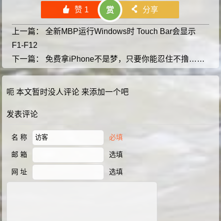
󰄼
赞
1
󰄯
分享
赏
上一篇：
全新MBP运行Windows时 Touch Bar会显示
F1-F12
下一篇：
免费拿iPhone不是梦，只要你能忍住不撸……
呃 本文暂时没人评论 来添加一个吧
发表评论
名 称
必填
邮 箱
选填
网 址
选填