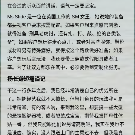
在合适的听众面前讲话，语气一定要坚定。
Ms Slide 是一位在英国工作的 SM 女王，她说她的装备
都要视客户要求按需配置。如果客户想来点感官刺激，
就得准备 “刑具老虎钳，还有扎、打、敲、掐的各类装
备”；如果客户想玩得走心点儿，或者对某些服饰、鞋靴
或材料另有特殊癖好，就得按这个路数做好准备；如果
客户想玩后庭玩法，我还要带上穿戴式假阳具或者肛
塞。为了让双方都乐在其中，必须要做到定制化服务。
扬长避短需谨记
干这一行多年之后，我已经非常清楚自己的优劣所在
了。捆绑绳艺我就不太擅长，但鞭打道具的玩法我可是
非常精通。有的客人呐，来到我这里，想要搞一些大型
的悬挂捆绑器械，或者想装成宝宝，期待我发挥母性体
贴一番 ，但我只能跟他们说另请高明吧，我实在我也不
是谦虚。确实，没人跟送上门的生意过不去，但我是真