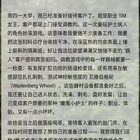
周四一大早，我已经准备好接待客户了。我是职业 SM
女王，客户都是上门接受调教的。这一次要玩护士病人
的角色扮演游戏，这意味着我要做不少准备工作：我要
把这张妇科诊疗台收拾干净，在深蓝色的仿皮表面上铺
上崭新的隔离纸，好让我这位欲望满满又惴惴不安的 “病
人” 客户感到宾至如归。调教游戏中的每一样器械都要一
一检查：有发挥扩肛功效的肠道检查镜，还有用来在敏
感部位扎扎刺刺、测试神经敏感度的 瓦滕伯格轮
（Wartenberg Wheel）。这些器材设备都准备好之后，
我还要让自己进入状态，洗澡、剃毛、盘好发髻，让自
己变成客户想要的那种 “魔鬼小护士” 的样子：职业、体
贴，又有一点小坏坏。
收拾妥当之后我落座喝茶，等待客人紧张的敲门声，在
这段时间里我想了想自己的准备过程 —— 我觉得我们这