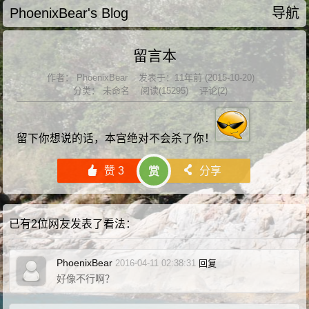
PhoenixBear's Blog
导航
留言本
作者：
PhoenixBear
发表于：11年前 (2015-10-20)
分类：
未命名
阅读(15295)
评论(2)
留下你想说的话，本宫绝对不会杀了你！
󰄼
赞
3
󰄯
分享
赏
已有2位网友发表了看法：
PhoenixBear
2016-04-11 02:38:31
回复
好像不行啊？