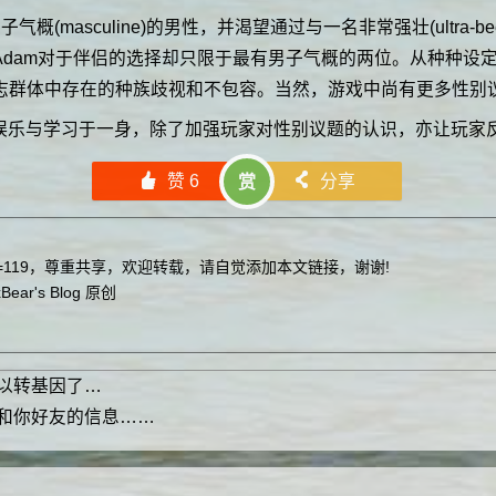
概(masculine)的男性，并渴望通过与一名非常强壮(ultra-
Adam对于伴侣的选择却只限于最有男子气概的两位。从种种设
志群体中存在的种族歧视和不包容。当然，游戏中尚有更多性别
娱乐与学习于一身，除了加强玩家对性别议题的认识，亦让玩家
󰄼
赞
6
󰄯
分享
赏
=119
，尊重共享，欢迎转载，请自觉添加本文链接，谢谢!
Bear's Blog
原创
以转基因了…
和你好友的信息……