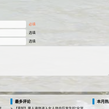
必填
选填
选填
最多评论
本月热
…
>
【真知】男人液体进入女人体内后发生的“化学反应”，太震撼了……