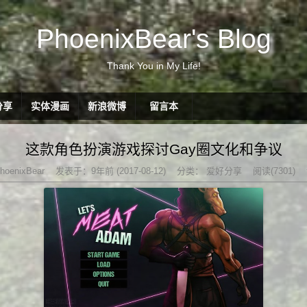
PhoenixBear's Blog
Thank You in My Life!
分享
实体漫画
新浪微博
留言本
这款角色扮演游戏探讨Gay圈文化和争议
hoenixBear
发表于：9年前 (2017-08-12)
分类：
爱好分享
阅读(7301)