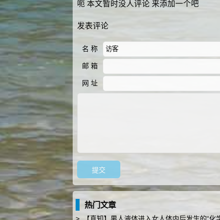
呃 本文暂时没人评论 来添加一个吧
发表评论
名 称
邮 箱
网 址
热门文章
>
【真知】男人液体进入女人体内后发生的“化学反应”，太震撼了…