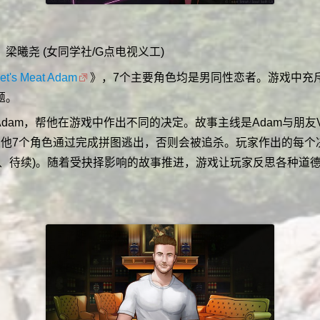
：梁曦尧 (女同学社/G点电视义工)
et's Meat Adam
》，7个主要角色均是男同性恋者。游戏中充
题。
dam，帮他在游戏中作出不同的决定。故事主线是Adam与朋友V
其他7个角色通过完成拼图逃出，否则会被追杀。玩家作出的每个
美、待续)。随着受抉择影响的故事推进，游戏让玩家反思各种道