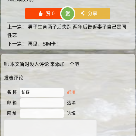
󰄼
赞
0
󰄯
分享
赏
上一篇：
男子生育两子后失踪 两年后告诉妻子自己是同
性恋
下一篇：
再见，SIM卡！
呃 本文暂时没人评论 来添加一个吧
发表评论
名 称
必填
邮 箱
选填
网 址
选填