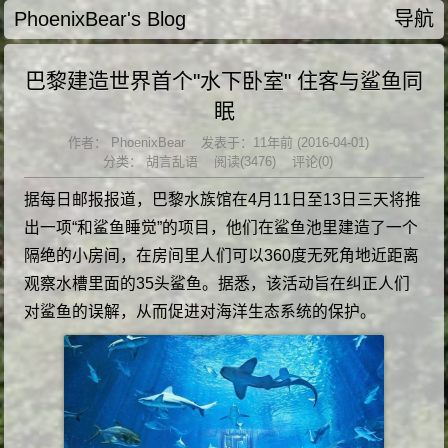
PhoenixBear's Blog
导航
巴黎建造世界首个"水下卧室" 住客与鲨鱼同
眠
作者：
PhoenixBear
发表于：11年前 (2016-04-01)
分类：
胡言乱语
阅读(3476)
评论(0)
据每日邮报报道，巴黎水族馆在4月11日至13日三天将推
出一项“和鲨鱼睡觉”的项目，他们在鲨鱼池里建造了一个
隔绝的小房间，在房间里人们可以360度无死角地近距离
观察水槽里面的35头鲨鱼。据悉，该活动旨在纠正人们
对鲨鱼的误解，从而促进对海洋生态系统的保护。